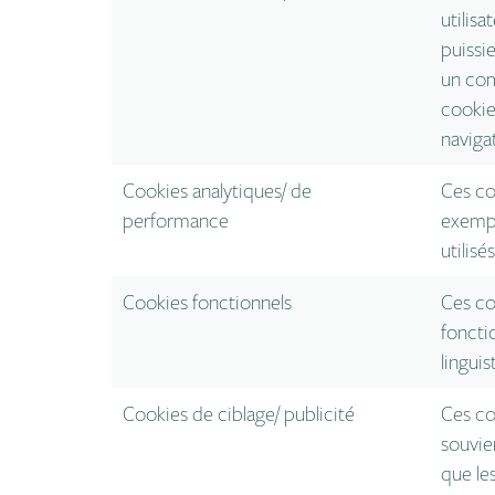
utilis
puissi
un com
cookie
naviga
Cookies analytiques/ de
Ces coo
performance
exempl
utilis
Cookies fonctionnels
Ces co
foncti
linguis
Cookies de ciblage/ publicité
Ces coo
souvie
que les